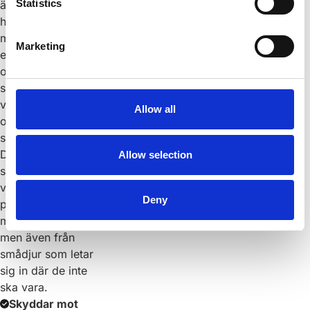
Statistics
är tillverkade av
högkvalitativt
material och ger
Marketing
ett bra
områdesskydd
som står emot
väder och vind
Allow all
och håller sig
starkt år efter år.
Det hjälper till att
Allow selection
skydda dina
vägar,
Deny
planteringar och
marker från vilt –
men även från
smådjur som letar
sig in där de inte
ska vara.
Skyddar mot