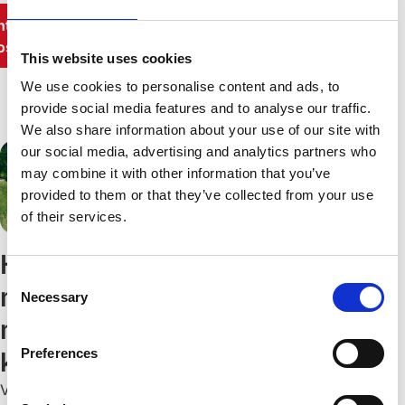
ntakta
oss
This website uses cookies
We use cookies to personalise content and ads, to
provide social media features and to analyse our traffic.
We also share information about your use of our site with
our social media, advertising and analytics partners who
may combine it with other information that you’ve
provided to them or that they’ve collected from your use
of their services.
Hållbar
Consent
montering
Necessary
Selection
med hög
Preferences
kvalitet
Våra viltstängsel