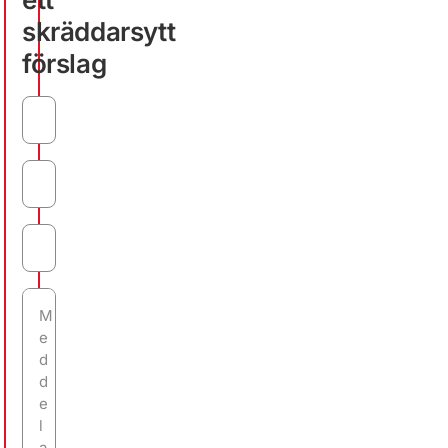
skräddarsytt
förslag
Namn
Email
Telefonnummer
Meddelande