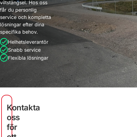
viltstängsel. Hos oss
får du personlig
service och kompletta
lösningar efter dina
specifika behov.
Helhetsleverantör
Snabb service
Flexibla lösningar
Kontakta
oss
för
ett