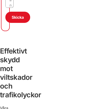
Skicka
Effektivt
skydd
mot
viltskador
och
trafikolyckor
Våra