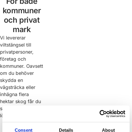
För både
kommuner
och privat
mark
Vi levererar
viltstängsel till
privatpersoner,
företag och
kommuner. Oavsett
om du behöver
skydda en
vägsträcka eller
inhägna flera
hektar skog får du
samma hållbara
lösning.
Consent
Details
About