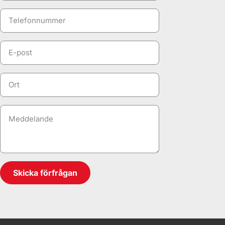
Telefonnummer
Email
Untitled
Meddelande
Skicka förfrågan