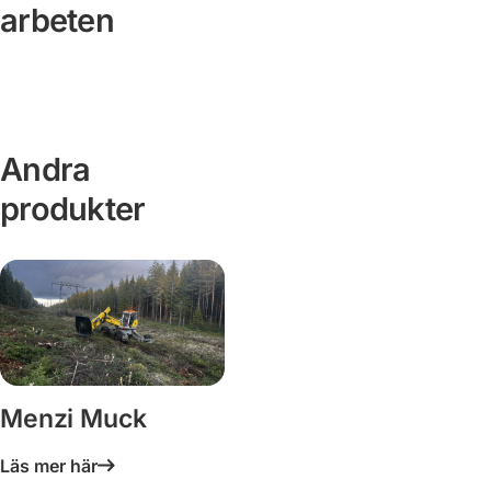
arbeten
Vagnhärad
Rv
|
Peab
40
Andra
produkter
Menzi Muck
Läs mer här