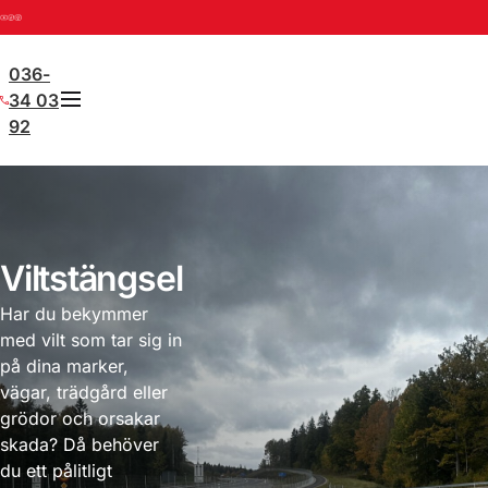
036-
34 03
92
Viltstängsel
Har du bekymmer
med vilt som tar sig in
på dina marker,
vägar, trädgård eller
grödor och orsakar
skada? Då behöver
du ett pålitligt