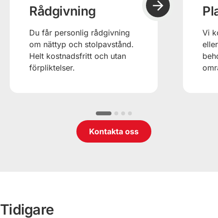
Rådgivning
Pl
Du får personlig rådgivning
Vi k
om nättyp och stolpavstånd.
elle
Helt kostnadsfritt och utan
beh
förpliktelser.
omr
Kontakta oss
Dunker-
|
Infrakraft
Björndammen
7
Tidigare
Väg
|
Sacyr
Väg 218
|
SVEVIA
56
Hellstens
Trosa-