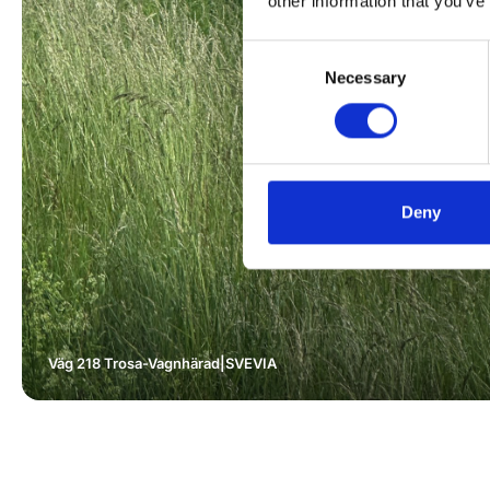
other information that you’ve
Consent
Necessary
Selection
Deny
Väg 218 Trosa-Vagnhärad
|
SVEVIA