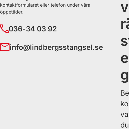
v
kontaktformuläret eller telefon under våra
öppettider.
r
036-34 03 92
s
info@lindbergsstangsel.se
e
g
Be
ko
va
du