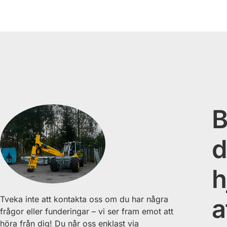
B
d
h
Tveka inte att kontakta oss om du har några
a
frågor eller funderingar – vi ser fram emot att
höra från dig! Du når oss enklast via