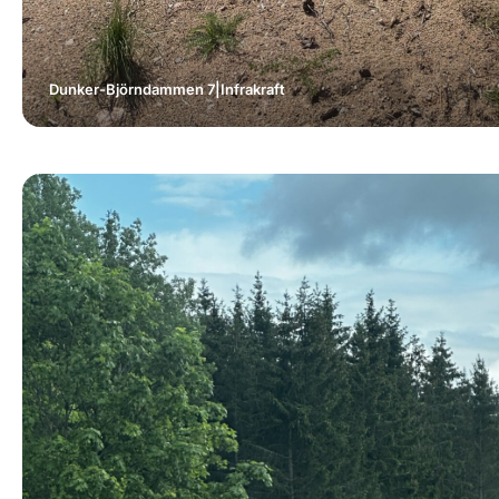
Dunker-Björndammen 7
|
Infrakraft