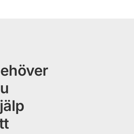
ehöver
u
jälp
tt