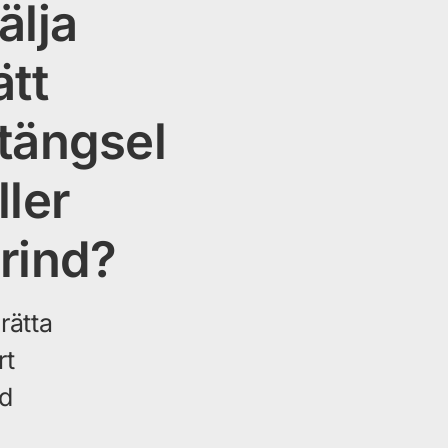
älja
ätt
tängsel
ller
rind?
rätta
rt
d