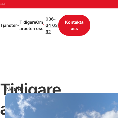
036-
Tidigare
Om
Kontakta
Tjänster
34 03
arbeten
oss
oss
92
Tidigare
Nedan
kan
arbeten
du
se